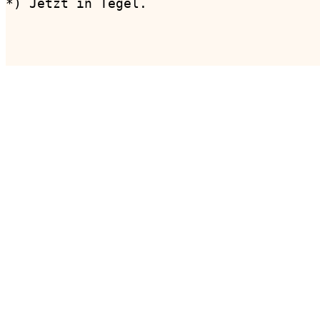
*) Jetzt in Tegel.

                                        