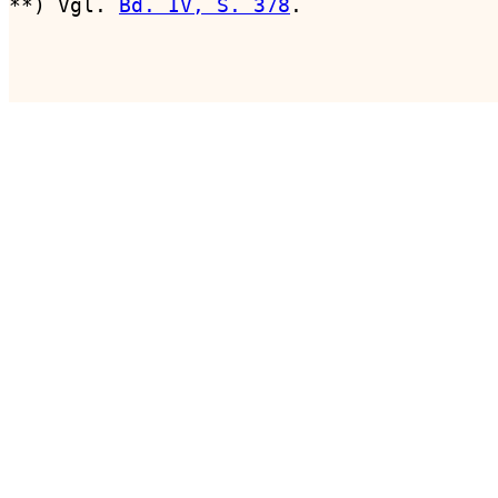
**) Vgl. 
Bd. IV, S. 378
.

                                        